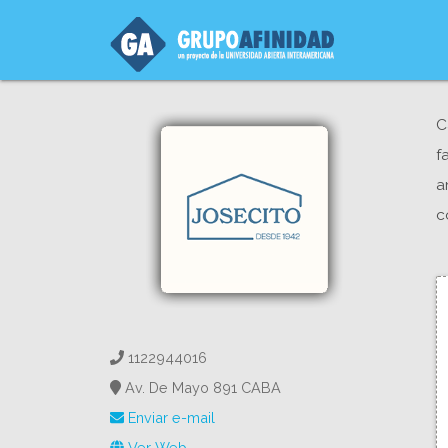
C
f
a
c
1122944016
Av. De Mayo 891 CABA
Enviar e-mail
Ver Web