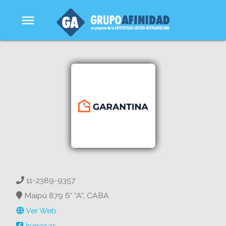
menu
11-2389-9357
Maipú 879 6° “A”, CABA
Ver Web
Ingresar