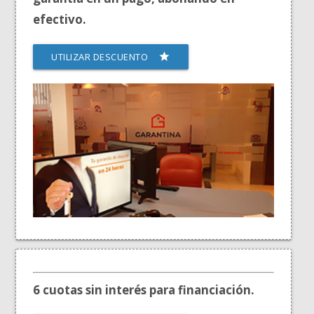
efectivo.
UTILIZAR DESCUENTO
star
6 cuotas sin interés para financiación.